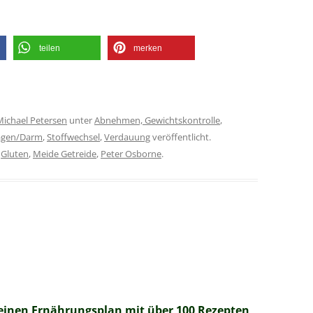
teilen
merken
Michael Petersen
unter
Abnehmen, Gewichtskontrolle
,
gen/Darm
,
Stoffwechsel
,
Verdauung
veröffentlicht.
,
Gluten
,
Meide Getreide
,
Peter Osborne
.
einen Ernährungsplan mit über 100 Rezepten,