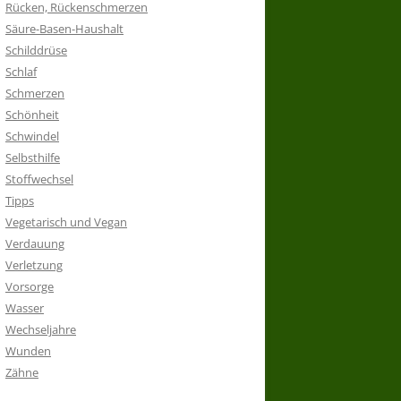
Rücken, Rückenschmerzen
Säure-Basen-Haushalt
Schilddrüse
Schlaf
Schmerzen
Schönheit
Schwindel
Selbsthilfe
Stoffwechsel
Tipps
Vegetarisch und Vegan
Verdauung
Verletzung
Vorsorge
Wasser
Wechseljahre
Wunden
Zähne