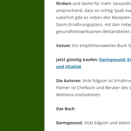
fördern
und damit für mehr Gesundheit
ansprechend, dass es richtig Spaß m
natürlich gibt es neben den Rezepte
Darm-Ernährungsplans, mit den notw
gesundheitswirksamen Bestandteilen
Votum:
Ein empfehlenswertes Buch f
Jetzt günstig kaufen:
Darmgesund: Er
und Vitalität
Die Autoren
: Vicki Edgson ist Ernäh
Palmer ist Chefkoch und Berater des 
Wellness-Institutionen.
Das Buch
:
Darmgesund,
Vicki Edgson und Adam