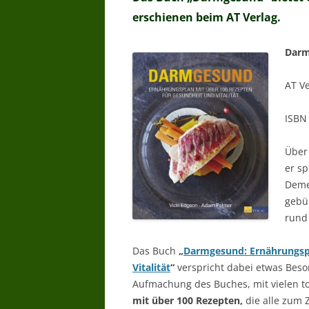
erschienen beim AT Verlag.
Darm
AT V
ISBN
Über
er sp
Demen
gebü
rund
Das Buch
„
Darmgesund: Ernährungspl
Vitalität
“
verspricht dabei etwas Beso
Aufmachung des Buches, mit vielen tol
mit über 100 Rezepten,
die alle zum 