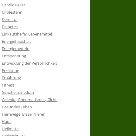
Candida-Diät
Cholesterin
Demenz
Diabetes
Einkaufshelfer Lebensmittel
Energiehaushalt
Energiemedizin
Entspannung
Entwicklung der Persönlichkeit
Erkältung
Ernährung
Fitness
Ganzheitsmedizin
Gelenke, Rheumatismus, Gicht
Gesundes Leben
Harnwege, Blase, Nieren
Haut
Heilmittel