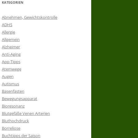
KATEGORIEN
Abnehmen, Gewichtskontrolle
ADHS
Allergie
Allgemein
Alzheimer
Anti-Aging
App-Tipps
Atemwege
Augen
Autismus
Basenfasten
Bewegungsapparat
Bioresonanz
Blutgefäße Venen Arterien
Bluthochdruck
Borreliose
Buchtipps der Saison