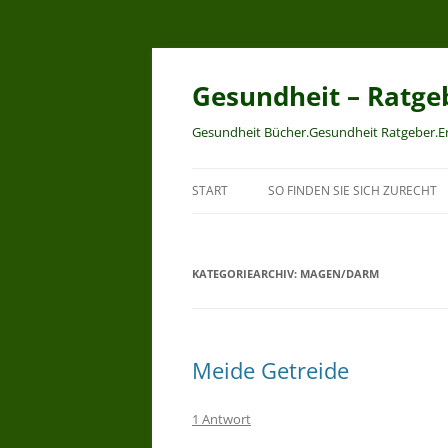
Zum
Inhalt
springen
Gesundheit – Ratge
Gesundheit Bücher.Gesundheit Ratgeber.
START
SO FINDEN SIE SICH ZURECHT
KATEGORIEARCHIV:
MAGEN/DARM
Meide Getreide
1 Antwort