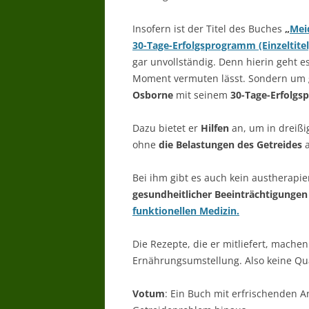
Insofern ist der Titel des Buches
„
Mei
30-Tage-Erfolgsprogramm (Einzeltitel
gar unvollständig. Denn hierin geht e
Moment vermuten lässt. Sondern um 
Osborne
mit seinem
30-Tage-Erfolg
Dazu bietet er
Hilfen
an, um in dreißi
ohne
die Belastungen des Getreides
a
Bei ihm gibt es auch kein austherapi
gesundheitlicher Beeinträchtigungen
funktionellen Medizin.
Die Rezepte, die er mitliefert, machen
Ernährungsumstellung. Also keine Q
Votum
: Ein Buch mit erfrischenden 