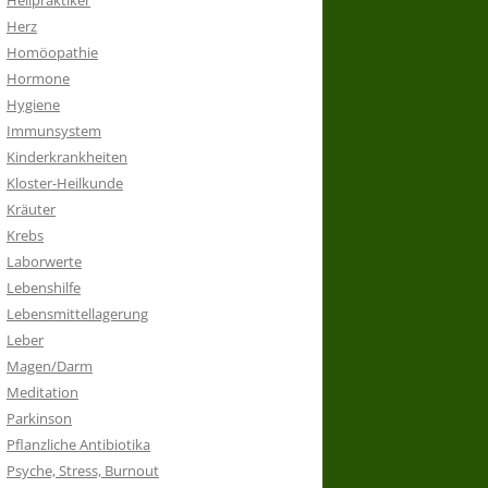
Heilpraktiker
Herz
Homöopathie
Hormone
Hygiene
Immunsystem
Kinderkrankheiten
Kloster-Heilkunde
Kräuter
Krebs
Laborwerte
Lebenshilfe
Lebensmittellagerung
Leber
Magen/Darm
Meditation
Parkinson
Pflanzliche Antibiotika
Psyche, Stress, Burnout