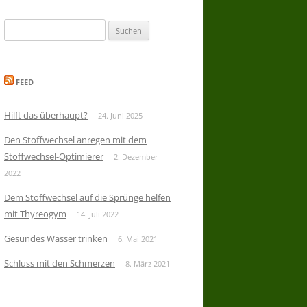
Suchen
nach:
FEED
Hilft das überhaupt?
24. Juni 2025
Den Stoffwechsel anregen mit dem
Stoffwechsel-Optimierer
2. Dezember
2022
Dem Stoffwechsel auf die Sprünge helfen
mit Thyreogym
14. Juli 2022
Gesundes Wasser trinken
6. Mai 2021
Schluss mit den Schmerzen
8. März 2021