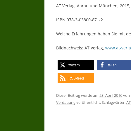
AT Verlag, Aarau und München, 2015,
ISBN 978-3-03800-871-2
Welche Erfahrungen haben Sie mit d
Bildnachweis: AT Verlag,
www.at-verla
twittern
teilen
RSS-feed
Dieser Beitrag wurde am
23. April 2016
von
Verdauung
veröffentlicht. Schlagwörter:
AT