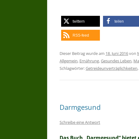
twittern
teilen
RSS-feed
Dieser Beitrag wurde am
18. Juni 2016
von
Allgemein
,
Ernährung
,
Gesundes Leben
,
Ma
Schlagwörter:
Getreideunverträglichkeiten
Darmgesund
Schreibe eine Antwort
Das Buch „Darmgesund“ bietet 