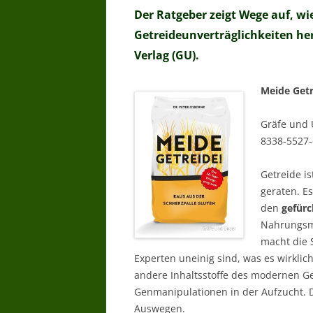
Der Ratgeber zeigt Wege auf, w
Getreideunverträglichkeiten h
Verlag (GU).
Meide Getr
Gräfe und 
8338-5527-
Getreide is
geraten. Es
den
gefürc
Nahrungsmi
macht die 
Experten uneinig sind, was es wirklich 
andere Inhaltsstoffe des modernen G
Genmanipulationen in der Aufzucht. D
Auswegen.