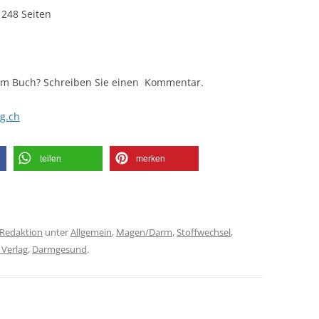
 248 Seiten
em Buch? Schreiben Sie einen Kommentar.
g.ch
teilen
merken
Redaktion
unter
Allgemein
,
Magen/Darm
,
Stoffwechsel
,
 Verlag
,
Darmgesund
.