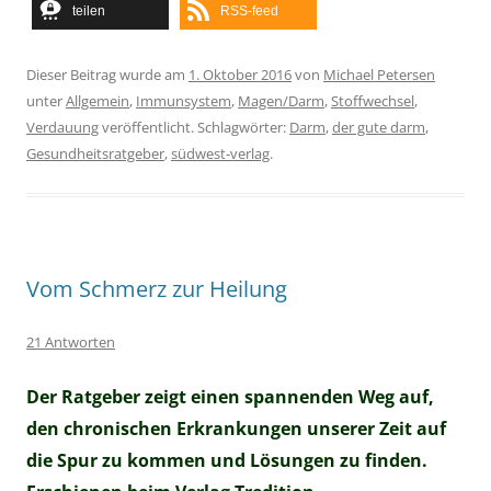
teilen
RSS-feed
Dieser Beitrag wurde am
1. Oktober 2016
von
Michael Petersen
unter
Allgemein
,
Immunsystem
,
Magen/Darm
,
Stoffwechsel
,
Verdauung
veröffentlicht. Schlagwörter:
Darm
,
der gute darm
,
Gesundheitsratgeber
,
südwest-verlag
.
Vom Schmerz zur Heilung
21 Antworten
Der Ratgeber zeigt einen spannenden Weg auf,
den chronischen Erkrankungen unserer Zeit auf
die Spur zu kommen und Lösungen zu finden.