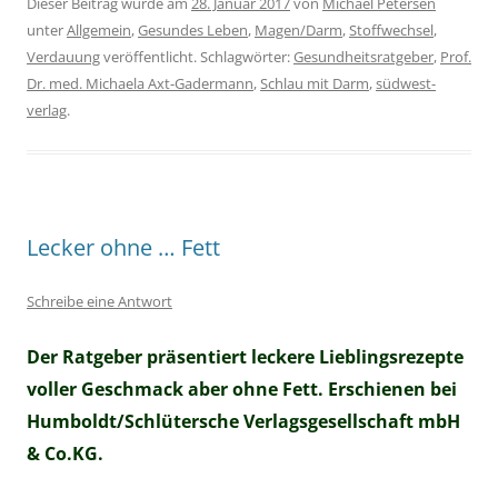
Dieser Beitrag wurde am
28. Januar 2017
von
Michael Petersen
unter
Allgemein
,
Gesundes Leben
,
Magen/Darm
,
Stoffwechsel
,
Verdauung
veröffentlicht. Schlagwörter:
Gesundheitsratgeber
,
Prof.
Dr. med. Michaela Axt-Gadermann
,
Schlau mit Darm
,
südwest-
verlag
.
Lecker ohne … Fett
Schreibe eine Antwort
Der Ratgeber präsentiert leckere Lieblingsrezepte
voller Geschmack aber ohne Fett. Erschienen bei
Humboldt/Schlütersche Verlagsgesellschaft mbH
& Co.KG.