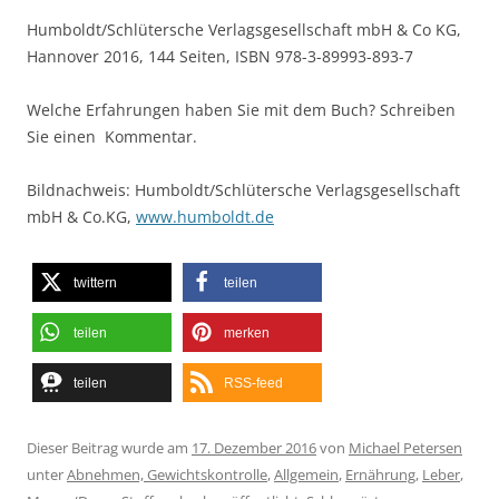
Humboldt/Schlütersche Verlagsgesellschaft mbH & Co KG,
Hannover 2016, 144 Seiten, ISBN 978-3-89993-893-7
Welche Erfahrungen haben Sie mit dem Buch? Schreiben
Sie einen Kommentar.
Bildnachweis: Humboldt/Schlütersche Verlagsgesellschaft
mbH & Co.KG,
www.humboldt.de
twittern
teilen
teilen
merken
teilen
RSS-feed
Dieser Beitrag wurde am
17. Dezember 2016
von
Michael Petersen
unter
Abnehmen, Gewichtskontrolle
,
Allgemein
,
Ernährung
,
Leber
,