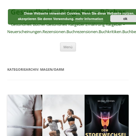
Zum
Inhalt
Gesundheit – Ratgeber – Bücher
springen
Diese Webseite verwendet Cookies. Wenn Sie diese Webseite nutzen,
ok
akzeptieren Sie deren Verwendung.
mehr Information
Gesundheit Bücher.Gesundheit Ratgeber.Ernährung Ratgeber –
Neuerscheinungen.Rezensionen.Buchrezensionen.Buchkritiken.Buchb
Menü
KATEGORIEARCHIV:
MAGEN/DARM