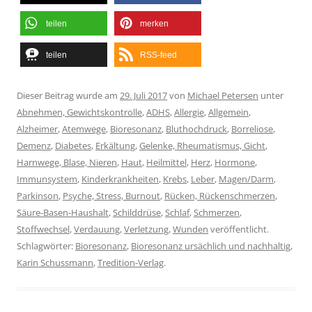
teilen
merken
teilen
RSS-feed
Dieser Beitrag wurde am
29. Juli 2017
von
Michael Petersen
unter
Abnehmen, Gewichtskontrolle
,
ADHS
,
Allergie
,
Allgemein
,
Alzheimer
,
Atemwege
,
Bioresonanz
,
Bluthochdruck
,
Borreliose
,
Demenz
,
Diabetes
,
Erkältung
,
Gelenke, Rheumatismus, Gicht
,
Harnwege, Blase, Nieren
,
Haut
,
Heilmittel
,
Herz
,
Hormone
,
Immunsystem
,
Kinderkrankheiten
,
Krebs
,
Leber
,
Magen/Darm
,
Parkinson
,
Psyche, Stress, Burnout
,
Rücken, Rückenschmerzen
,
Säure-Basen-Haushalt
,
Schilddrüse
,
Schlaf
,
Schmerzen
,
Stoffwechsel
,
Verdauung
,
Verletzung
,
Wunden
veröffentlicht.
Schlagwörter:
Bioresonanz
,
Bioresonanz ursächlich und nachhaltig
,
Karin Schussmann
,
Tredition-Verlag
.