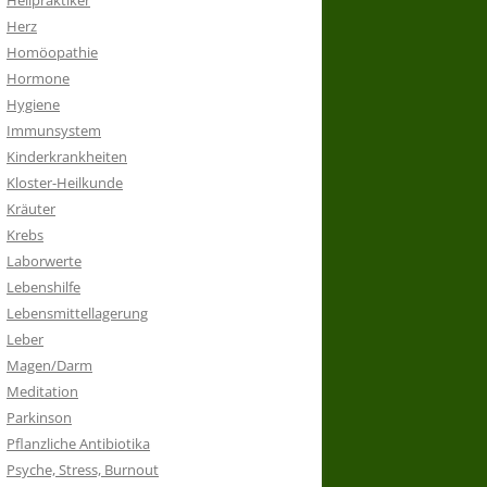
Heilpraktiker
Herz
Homöopathie
Hormone
Hygiene
Immunsystem
Kinderkrankheiten
Kloster-Heilkunde
Kräuter
Krebs
Laborwerte
Lebenshilfe
Lebensmittellagerung
Leber
Magen/Darm
Meditation
Parkinson
Pflanzliche Antibiotika
Psyche, Stress, Burnout