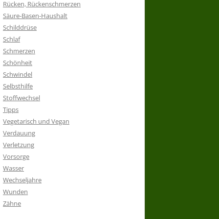
Rücken, Rückenschmerzen
Säure-Basen-Haushalt
Schilddrüse
Schlaf
Schmerzen
Schönheit
Schwindel
Selbsthilfe
Stoffwechsel
Tipps
Vegetarisch und Vegan
Verdauung
Verletzung
Vorsorge
Wasser
Wechseljahre
Wunden
Zähne