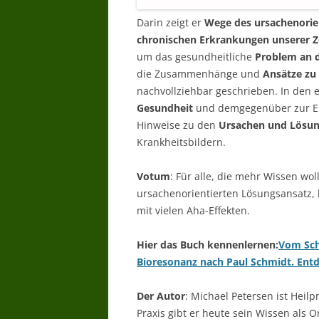
Darin zeigt er
Wege des ursachenorie
chronischen Erkrankungen unserer Ze
um das gesundheitliche
Problem an 
die Zusammenhänge und
Ansätze zu
nachvollziehbar geschrieben. In den 
Gesundheit
und demgegenüber zur En
Hinweise zu den
Ursachen und Lösun
Krankheitsbildern.
Votum
: Für alle, die mehr Wissen w
ursachenorientierten Lösungsansatz, 
mit vielen Aha-Effekten.
Hier das Buch kennenlernen:
Vom Sch
Bioresonanz nach Paul Schmidt. Entd
Der Autor
: Michael Petersen ist Heilp
Praxis gibt er heute sein Wissen als 