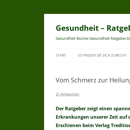
Zum
Inhalt
springen
Gesundheit – Ratge
Gesundheit Bücher.Gesundheit Ratgeber.
START
SO FINDEN SIE SICH ZURECHT
Vom Schmerz zur Heilun
21 Antworten
Der Ratgeber zeigt einen spann
Erkrankungen unserer Zeit auf
Erschienen beim Verlag Treditio