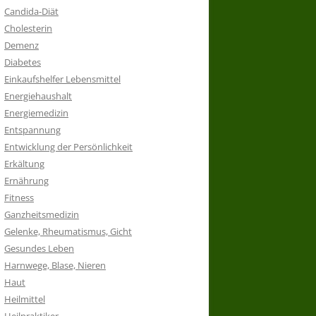
Candida-Diät
Cholesterin
Demenz
Diabetes
Einkaufshelfer Lebensmittel
Energiehaushalt
Energiemedizin
Entspannung
Entwicklung der Persönlichkeit
Erkältung
Ernährung
Fitness
Ganzheitsmedizin
Gelenke, Rheumatismus, Gicht
Gesundes Leben
Harnwege, Blase, Nieren
Haut
Heilmittel