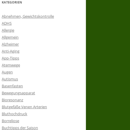
KATEGORIEN
Abnehmen, Gewichtskontrolle
ADHS
Allergie
Allgemein
Alzheimer
Anti-Aging
App-Tipps
Atemwege
Augen
Autismus
Basenfasten
Bewegungsapparat
Bioresonanz
Blutgefäße Venen Arterien
Bluthochdruck
Borreliose
Buchtipps der Saison