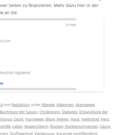
ser Seiten zu finanzieren. Mehr dazu hier in der
k an Sie.
16
von
Redaktion
unter
Allergie
,
Allgemein
,
Atemwege
,
Buchtipps der Saison
,
Cholesterin
,
Diabetes
,
Entwicklung der
tismus, Gicht
,
Harnwege, Blase, Nieren
,
Haut
,
Heilmittel
,
Herz
,
shilfe
,
Leber
,
Magen/Darm
,
Rücken, Rückenschmerzen
,
Säure-
rzen
,
Stoffwechsel
,
Verdauung
,
Vorsorge
veröffentlicht.