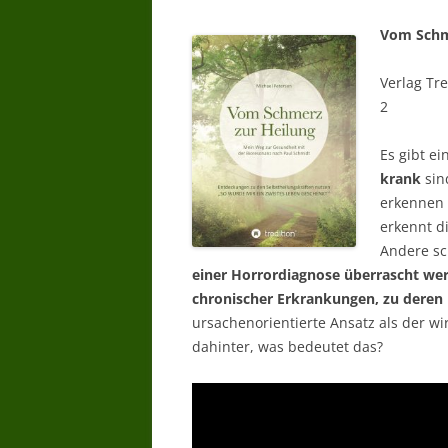
Vom Schm
Verlag Tr
2
Es gibt e
krank
sin
erkennen
erkennt d
Andere sch
einer Horrordiagnose überrascht we
chronischer Erkrankungen, zu deren
ursachenorientierte Ansatz als der w
dahinter, was bedeutet das?