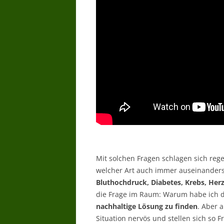
Mit solchen Fragen schlagen sich rege
welcher Art auch immer auseinanders
Bluthochdruck, Diabetes, Krebs, He
die Frage im Raum: Warum habe ich d
nachhaltige Lösung zu finden
. Aber 
Situation nervös und stellen sich so 