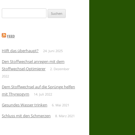
Suchen
nach:
FEED
Hilft das überhaupt?
24. Juni 2025
Den Stoffwechsel anregen mit dem
Stoffwechsel-Optimierer
2. Dezember
2022
Dem Stoffwechsel auf die Sprünge helfen
mit Thyreogym
14. Juli 2022
Gesundes Wasser trinken
6. Mai 2021
Schluss mit den Schmerzen
8. März 2021