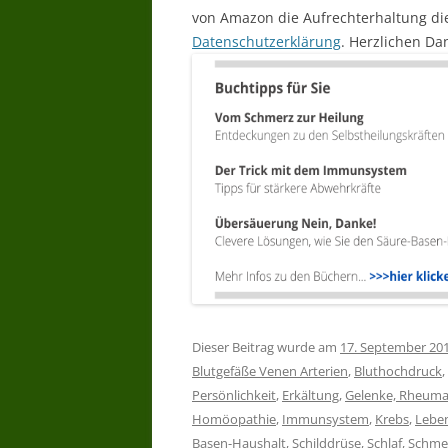
von Amazon die Aufrechterhaltung die
Datenschutzerklärung
. Herzlichen Dan
Dieser Beitrag wurde am
17. September 20
Blutgefäße Venen Arterien
,
Bluthochdruck
,
Persönlichkeit
,
Erkältung
,
Gelenke, Rheuma
Homöopathie
,
Immunsystem
,
Krebs
,
Leben
Basen-Haushalt
,
Schilddrüse
,
Schlaf
,
Schme