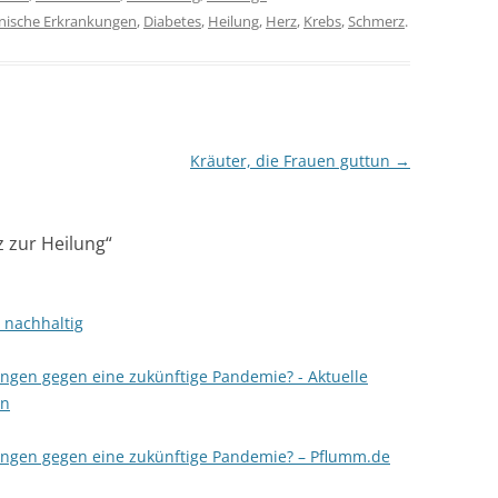
nische Erkrankungen
,
Diabetes
,
Heilung
,
Herz
,
Krebs
,
Schmerz
.
Kräuter, die Frauen guttun
→
 zur Heilung
“
 nachhaltig
ungen gegen eine zukünftige Pandemie? - Aktuelle
en
ungen gegen eine zukünftige Pandemie? – Pflumm.de