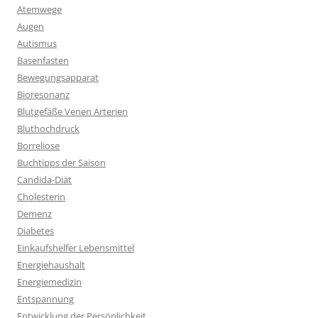
Atemwege
Augen
Autismus
Basenfasten
Bewegungsapparat
Bioresonanz
Blutgefäße Venen Arterien
Bluthochdruck
Borreliose
Buchtipps der Saison
Candida-Diät
Cholesterin
Demenz
Diabetes
Einkaufshelfer Lebensmittel
Energiehaushalt
Energiemedizin
Entspannung
Entwicklung der Persönlichkeit