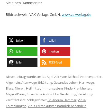
Sie einen Kommentar.
Bildnachweis: VAK Verlags GmbH,
www.vakverlag.de
twittern
teilen
teilen
merken
teilen
RSS-feed
Dieser Beitrag wurde am
30. April 2017
von
Michael Petersen
unter
Allgemein
,
Atemwege
,
Erkältung
,
Gesundes Leben
,
Harnwege,
Blase, Nieren
,
Heilmittel
,
Immunsystem
,
Kinderkrankheiten
,
Magen/Darm
,
Pflanzliche Antibiotika
,
Verdauung
,
Verletzung
veröffentlicht. Schlagwörter:
Dr. Andrea Flemmer
,
Virus-
Erkrankungen
,
Virus-Erkrankungen natürlich behandeln
.