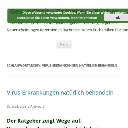
Zum
Inhalt
Gesundheit – Ratgeber – Bücher
springen
Diese Webseite verwendet Cookies. Wenn Sie diese Webseite nutzen,
ok
akzeptieren Sie deren Verwendung.
mehr Information
Gesundheit Bücher.Gesundheit Ratgeber.Ernährung Ratgeber –
Neuerscheinungen.Rezensionen.Buchrezensionen.Buchkritiken.Buchb
Menü
SCHLAGWORTARCHIV:
VIRUS-ERKRANKUNGEN NATÜRLICH BEHANDELN
Virus-Erkrankungen natürlich behandeln
Schreibe eine Antwort
Der Ratgeber zeigt Wege auf,