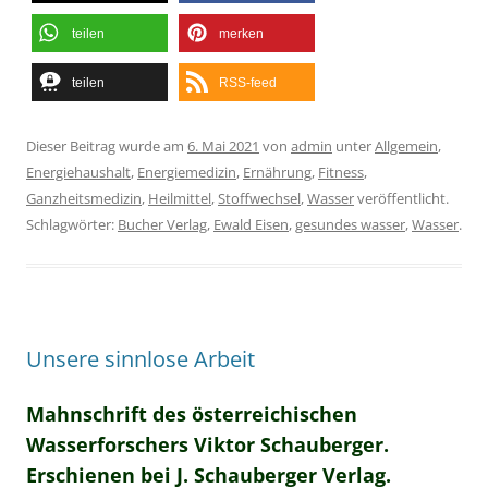
teilen
merken
teilen
RSS-feed
Dieser Beitrag wurde am
6. Mai 2021
von
admin
unter
Allgemein
,
Energiehaushalt
,
Energiemedizin
,
Ernährung
,
Fitness
,
Ganzheitsmedizin
,
Heilmittel
,
Stoffwechsel
,
Wasser
veröffentlicht.
Schlagwörter:
Bucher Verlag
,
Ewald Eisen
,
gesundes wasser
,
Wasser
.
Unsere sinnlose Arbeit
Mahnschrift des österreichischen
Wasserforschers Viktor Schauberger.
Erschienen bei J. Schauberger Verlag.