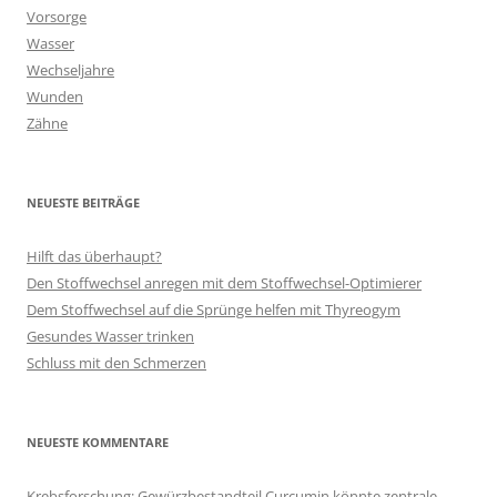
Vorsorge
Wasser
Wechseljahre
Wunden
Zähne
NEUESTE BEITRÄGE
Hilft das überhaupt?
Den Stoffwechsel anregen mit dem Stoffwechsel-Optimierer
Dem Stoffwechsel auf die Sprünge helfen mit Thyreogym
Gesundes Wasser trinken
Schluss mit den Schmerzen
NEUESTE KOMMENTARE
Krebsforschung: Gewürzbestandteil Curcumin könnte zentrale