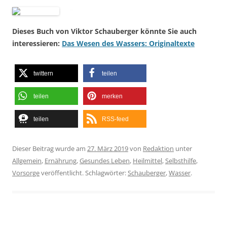
Dieses Buch von Viktor Schauberger könnte Sie auch
interessieren:
Das Wesen des Wassers: Originaltexte
twittern
teilen
teilen
merken
teilen
RSS-feed
Dieser Beitrag wurde am
27. März 2019
von
Redaktion
unter
Allgemein
,
Ernährung
,
Gesundes Leben
,
Heilmittel
,
Selbsthilfe
,
Vorsorge
veröffentlicht. Schlagwörter:
Schauberger
,
Wasser
.