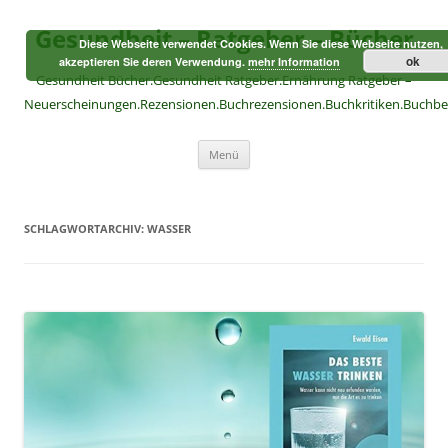
Zum
Inhalt
Gesundheit – Ratgeber – Bücher
springen
Diese Webseite verwendet Cookies. Wenn Sie diese Webseite nutzen,
ok
akzeptieren Sie deren Verwendung.
mehr Information
Gesundheit Bücher.Gesundheit Ratgeber.Ernährung Ratgeber –
Neuerscheinungen.Rezensionen.Buchrezensionen.Buchkritiken.Buchb
Menü
SCHLAGWORTARCHIV:
WASSER