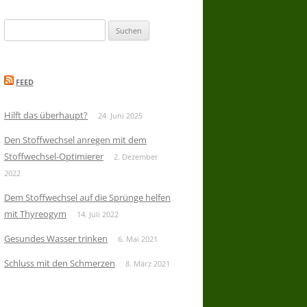
Suchen
nach:
FEED
Hilft das überhaupt?
24. Juni 2025
Den Stoffwechsel anregen mit dem
Stoffwechsel-Optimierer
2. Dezember
2022
Dem Stoffwechsel auf die Sprünge helfen
mit Thyreogym
14. Juli 2022
Gesundes Wasser trinken
6. Mai 2021
Schluss mit den Schmerzen
8. März 2021