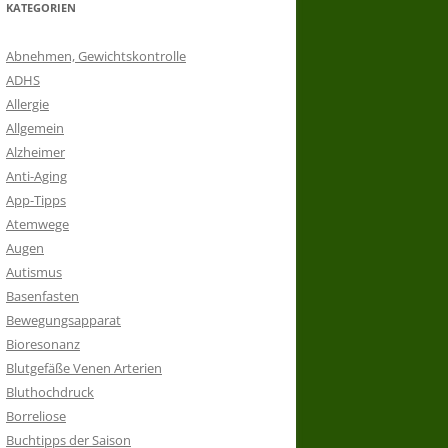
KATEGORIEN
Abnehmen, Gewichtskontrolle
ADHS
Allergie
Allgemein
Alzheimer
Anti-Aging
App-Tipps
Atemwege
Augen
Autismus
Basenfasten
Bewegungsapparat
Bioresonanz
Blutgefäße Venen Arterien
Bluthochdruck
Borreliose
Buchtipps der Saison