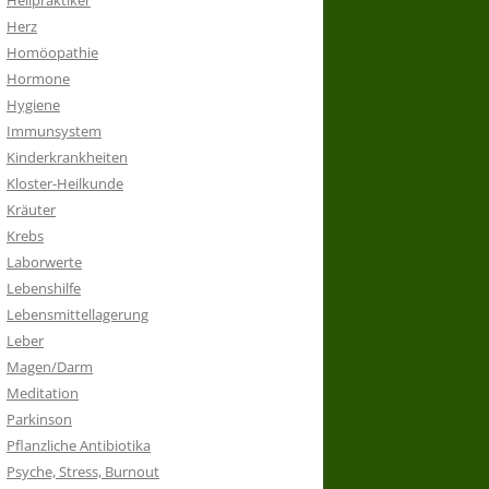
Heilpraktiker
Herz
Homöopathie
Hormone
Hygiene
Immunsystem
Kinderkrankheiten
Kloster-Heilkunde
Kräuter
Krebs
Laborwerte
Lebenshilfe
Lebensmittellagerung
Leber
Magen/Darm
Meditation
Parkinson
Pflanzliche Antibiotika
Psyche, Stress, Burnout