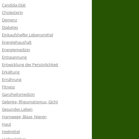
Candida-Diät
Cholesterin
Demenz
Diabetes
Einkaufshelfer Lebensmittel
Energiehaushalt
Energiemedizin
Entspannung
Entwicklung der Persönlichkeit
Erkältung
Ernährung
Fitness
Ganzheitsmedizin
Gelenke, Rheumatismus, Gicht
Gesundes Leben
Harnwege, Blase, Nieren
Haut
Heilmittel