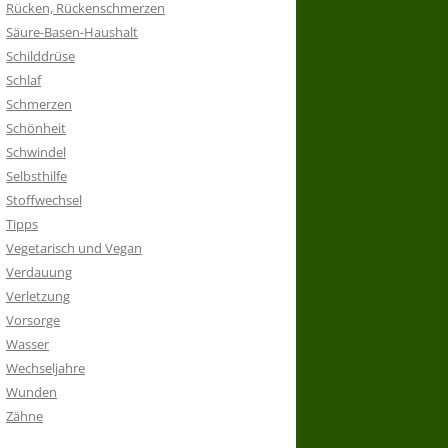
Rücken, Rückenschmerzen
Säure-Basen-Haushalt
Schilddrüse
Schlaf
Schmerzen
Schönheit
Schwindel
Selbsthilfe
Stoffwechsel
Tipps
Vegetarisch und Vegan
Verdauung
Verletzung
Vorsorge
Wasser
Wechseljahre
Wunden
Zähne