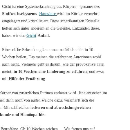
Gicht ist eine Systemerkrankung des Körpers – genauer des
Stoffwechselsystems
.
Harnsäure
wird im Körper vermehrt
eingelagert und kristallisiert. Diese scharfkantigen Kristalle
heften sich unter anderem an die Gelenke. Entzünden diese,
haben wir den
Gicht
-Anfall.
Eine solche Erkrankung kann man natürlich nicht in 10
Wochen heilen. Das meinen die erfahrenen Autorinnen wohl
auch nicht. Vielmehr geht es darum, wie der provokative Titel
meint,
in 10 Wochen eine Linderung zu erfahren
, und zwar
mit
Hilfe der Ernährung
.
Körper von zusätzlichen Purinen entlastet wird. Jene entstehen im
n dann noch von außen welche dazu, verschärft sich die
en. Mit zahlreichen
leckeren und abwechslungsreichen
ilkunde und Homöopathie
.
r Betroffene. Ob 10 Wochen reichen … Wir freuen uns auf