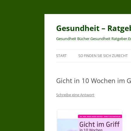
Zum
Inhalt
springen
Gesundheit – Ratge
Gesundheit Bücher.Gesundheit Ratgeber.
START
SO FINDEN SIE SICH ZURECHT
Gicht in 10 Wochen im Gr
Schreibe eine Antwort