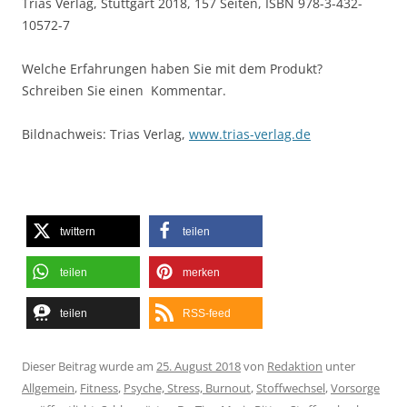
Trias Verlag, Stuttgart 2018, 157 Seiten, ISBN 978-3-432-
10572-7
Welche Erfahrungen haben Sie mit dem Produkt?
Schreiben Sie einen Kommentar.
Bildnachweis: Trias Verlag,
www.trias-verlag.de
twittern
teilen
teilen
merken
teilen
RSS-feed
Dieser Beitrag wurde am
25. August 2018
von
Redaktion
unter
Allgemein
,
Fitness
,
Psyche, Stress, Burnout
,
Stoffwechsel
,
Vorsorge