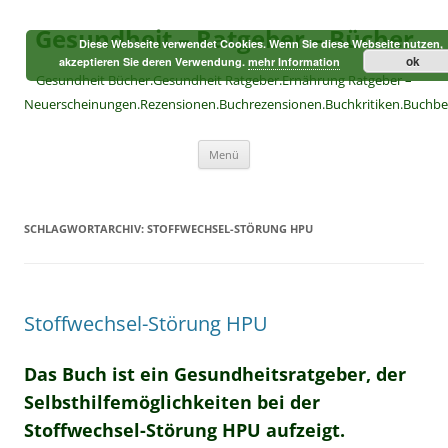
Zum
Inhalt
Gesundheit – Ratgeber – Bücher
springen
Diese Webseite verwendet Cookies. Wenn Sie diese Webseite nutzen,
ok
akzeptieren Sie deren Verwendung.
mehr Information
Gesundheit Bücher.Gesundheit Ratgeber.Ernährung Ratgeber –
Neuerscheinungen.Rezensionen.Buchrezensionen.Buchkritiken.Buchb
Menü
SCHLAGWORTARCHIV:
STOFFWECHSEL-STÖRUNG HPU
Stoffwechsel-Störung HPU
Das Buch ist ein Gesundheitsratgeber, der
Selbsthilfemöglichkeiten bei der
Stoffwechsel-Störung HPU aufzeigt.