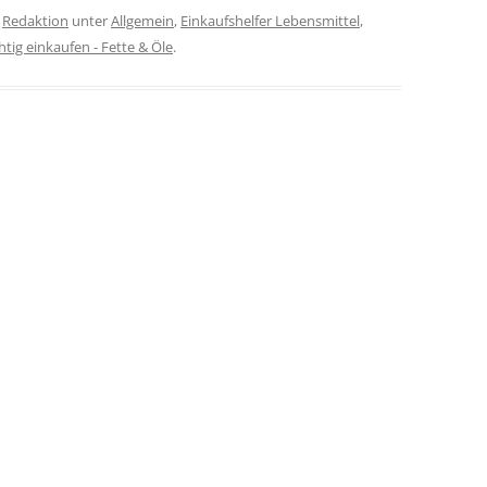
n
Redaktion
unter
Allgemein
,
Einkaufshelfer Lebensmittel
,
htig einkaufen - Fette & Öle
.