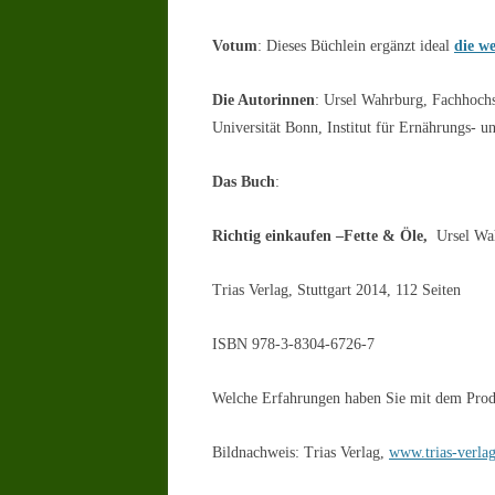
Votum
: Dieses Büchlein ergänzt ideal
die we
Die Autorinnen
: Ursel Wahrburg, Fachhochs
Universität Bonn, Institut für Ernährungs- u
Das Buch
:
Richtig einkaufen –Fette & Öle,
Ursel Wa
Trias Verlag, Stuttgart 2014, 112 Seiten
ISBN 978-3-8304-6726-7
Welche Erfahrungen haben Sie mit dem Prod
Bildnachweis: Trias Verlag,
www.trias-verlag