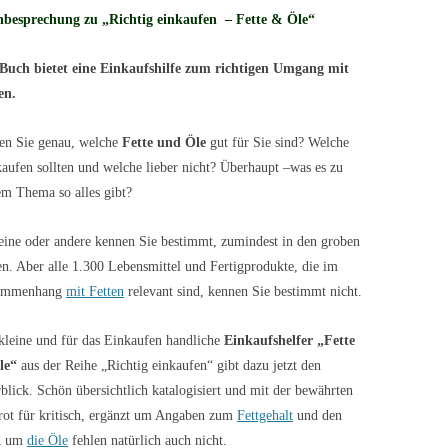
besprechung zu „Richtig einkaufen – Fette & Öle“
Buch bietet eine Einkaufshilfe zum richtigen Umgang mit
en.
en Sie genau, welche
Fette und Öle
gut für Sie sind? Welche
kaufen sollten und welche lieber nicht? Überhaupt –was es zu
em Thema so alles gibt?
eine oder andere kennen Sie bestimmt, zumindest in den groben
n. Aber alle 1.300 Lebensmittel und Fertigprodukte, die im
ammenhang
mit Fetten
relevant sind, kennen Sie bestimmt nicht.
kleine und für das Einkaufen handliche
Einkaufshelfer „Fette
le“
aus der Reihe „Richtig einkaufen“ gibt dazu jetzt den
blick. Schön übersichtlich katalogisiert und mit der bewährten
rot für kritisch, ergänzt um Angaben zum
Fettgehalt
und den
nd um
die Öle
fehlen natürlich auch nicht.