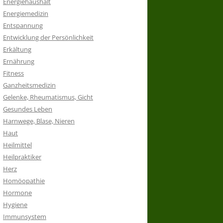
Energiehaushalt
Energiemedizin
Entspannung
Entwicklung der Persönlichkeit
Erkältung
Ernährung
Fitness
Ganzheitsmedizin
Gelenke, Rheumatismus, Gicht
Gesundes Leben
Harnwege, Blase, Nieren
Haut
Heilmittel
Heilpraktiker
Herz
Homöopathie
Hormone
Hygiene
Immunsystem