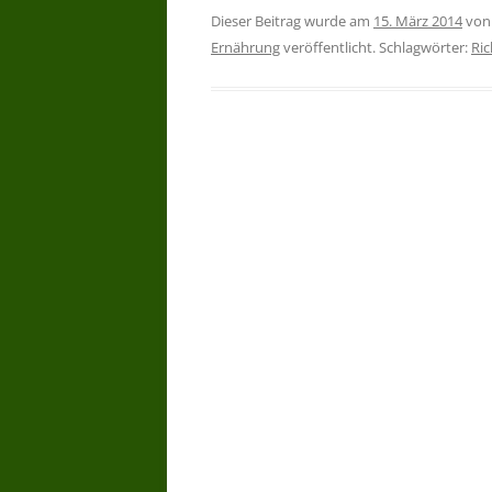
Dieser Beitrag wurde am
15. März 2014
vo
Ernährung
veröffentlicht. Schlagwörter:
Ric