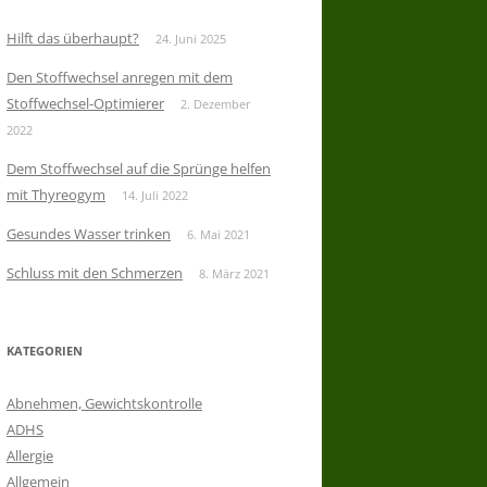
Hilft das überhaupt?
24. Juni 2025
Den Stoffwechsel anregen mit dem
Stoffwechsel-Optimierer
2. Dezember
2022
Dem Stoffwechsel auf die Sprünge helfen
mit Thyreogym
14. Juli 2022
Gesundes Wasser trinken
6. Mai 2021
Schluss mit den Schmerzen
8. März 2021
KATEGORIEN
Abnehmen, Gewichtskontrolle
ADHS
Allergie
Allgemein