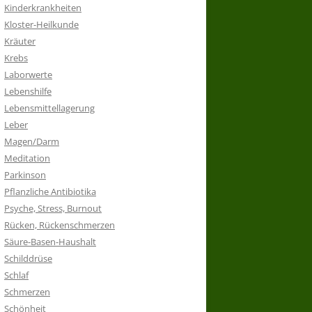
Kinderkrankheiten
Kloster-Heilkunde
Kräuter
Krebs
Laborwerte
Lebenshilfe
Lebensmittellagerung
Leber
Magen/Darm
Meditation
Parkinson
Pflanzliche Antibiotika
Psyche, Stress, Burnout
Rücken, Rückenschmerzen
Säure-Basen-Haushalt
Schilddrüse
Schlaf
Schmerzen
Schönheit