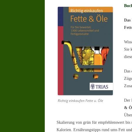
Buch
Das 
Fett
Wiss
Sie 
dies
Das 
Züge
Zus
Richtig einkaufen Fette u. Öle
Der 
& Ö
Über
Skalierung von grün für empfehlenswert bis 
Kalorien. Ernährungstipps rund ums Fett u