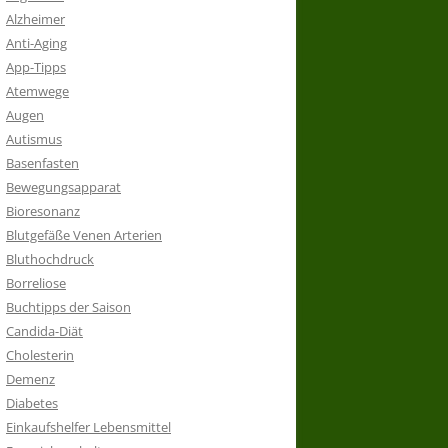
Alzheimer
Anti-Aging
App-Tipps
Atemwege
Augen
Autismus
Basenfasten
Bewegungsapparat
Bioresonanz
Blutgefäße Venen Arterien
Bluthochdruck
Borreliose
Buchtipps der Saison
Candida-Diät
Cholesterin
Demenz
Diabetes
Einkaufshelfer Lebensmittel