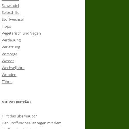
Schwindel
Selbsthilfe
Stoffwechsel
Tipps
Vegetarisch und Vegan
Verdauung
Verletzung
Vorsorge
Wasser
Wechseljahre
Wunden
Zähne
NEUESTE BEITRÄGE
Hilft das überhaupt?
Den Stoffwechsel anregen mit dem