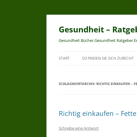
Zum
Inhalt
springen
Gesundheit – Ratge
Gesundheit Bücher.Gesundheit Ratgeber.
START
SO FINDEN SIE SICH ZURECHT
SCHLAGWORTARCHIV:
RICHTIG EINKAUFEN – FE
Richtig einkaufen – Fette
Schreibe eine Antwort