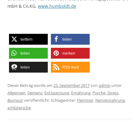
mbH & Co.KG,
www.humboldt.de
twittern
teilen
teilen
merken
teilen
RSS-feed
Dieser Beitrag wurde am
23. September 2017
von
admin
unter
Allgemein
,
Demenz
,
Entspannung
,
Ernährung
,
Psyche, Stress,
Burnout
veröffentlicht. Schlagwörter:
Flemmer
,
Nervennahrung
,
schlütersche
.