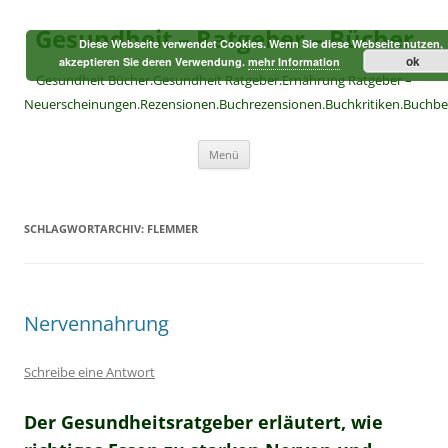
Zum
Inhalt
Gesundheit – Ratgeber – Bücher
springen
Diese Webseite verwendet Cookies. Wenn Sie diese Webseite nutzen,
ok
akzeptieren Sie deren Verwendung.
mehr Information
Gesundheit Bücher.Gesundheit Ratgeber.Ernährung Ratgeber –
Neuerscheinungen.Rezensionen.Buchrezensionen.Buchkritiken.Buchb
Menü
SCHLAGWORTARCHIV:
FLEMMER
Nervennahrung
Schreibe eine Antwort
Der Gesundheitsratgeber erläutert, wie