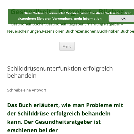
Zum
Inhalt
Gesundheit – Ratgeber – Bücher
springen
Diese Webseite verwendet Cookies. Wenn Sie diese Webseite nutzen,
ok
akzeptieren Sie deren Verwendung.
mehr Information
Gesundheit Bücher.Gesundheit Ratgeber.Ernährung Ratgeber –
Neuerscheinungen.Rezensionen.Buchrezensionen.Buchkritiken.Buchb
Menü
Schilddrüsenunterfunktion erfolgreich
behandeln
Schreibe eine Antwort
Das Buch erläutert, wie man Probleme mit
der Schilddrüse erfolgreich behandeln
kann. Der Gesundheitsratgeber ist
erschienen bei der