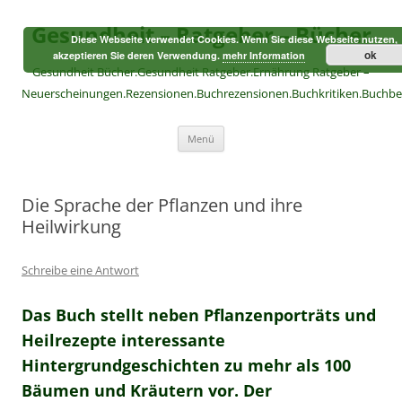
Zum
Inhalt
Gesundheit – Ratgeber – Bücher
springen
Diese Webseite verwendet Cookies. Wenn Sie diese Webseite nutzen,
ok
akzeptieren Sie deren Verwendung.
mehr Information
Gesundheit Bücher.Gesundheit Ratgeber.Ernährung Ratgeber –
Neuerscheinungen.Rezensionen.Buchrezensionen.Buchkritiken.Buchb
Menü
Die Sprache der Pflanzen und ihre
Heilwirkung
Schreibe eine Antwort
Das Buch stellt neben Pflanzenporträts und
Heilrezepte interessante
Hintergrundgeschichten zu mehr als 100
Bäumen und Kräutern vor. Der