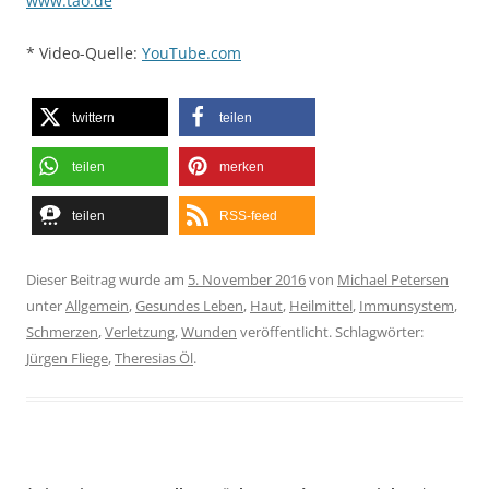
www.tao.de
* Video-Quelle:
YouTube.com
twittern
teilen
teilen
merken
teilen
RSS-feed
Dieser Beitrag wurde am
5. November 2016
von
Michael Petersen
unter
Allgemein
,
Gesundes Leben
,
Haut
,
Heilmittel
,
Immunsystem
,
Schmerzen
,
Verletzung
,
Wunden
veröffentlicht. Schlagwörter:
Jürgen Fliege
,
Theresias Öl
.