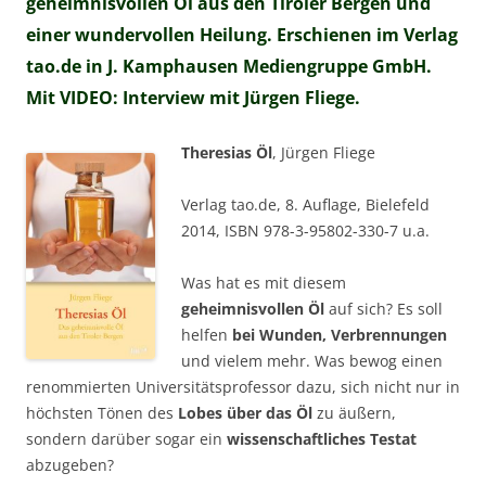
geheimnisvollen Öl aus den Tiroler Bergen und
einer wundervollen Heilung. Erschienen im Verlag
tao.de in J. Kamphausen Mediengruppe GmbH.
Mit VIDEO: Interview mit Jürgen Fliege.
Theresias Öl
, Jürgen Fliege
Verlag tao.de, 8. Auflage, Bielefeld
2014, ISBN 978-3-95802-330-7 u.a.
Was hat es mit diesem
geheimnisvollen Öl
auf sich? Es soll
helfen
bei Wunden, Verbrennungen
und vielem mehr. Was bewog einen
renommierten Universitätsprofessor dazu, sich nicht nur in
höchsten Tönen des
Lobes über das Öl
zu äußern,
sondern darüber sogar ein
wissenschaftliches Testat
abzugeben?