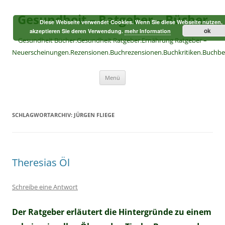
Zum
Inhalt
Gesundheit – Ratgeber – Bücher
springen
Diese Webseite verwendet Cookies. Wenn Sie diese Webseite nutzen,
ok
akzeptieren Sie deren Verwendung.
mehr Information
Gesundheit Bücher.Gesundheit Ratgeber.Ernährung Ratgeber –
Neuerscheinungen.Rezensionen.Buchrezensionen.Buchkritiken.Buchb
Menü
SCHLAGWORTARCHIV:
JÜRGEN FLIEGE
Theresias Öl
Schreibe eine Antwort
Der Ratgeber erläutert die Hintergründe zu einem